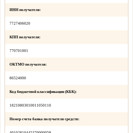
ИНН получателя:
7727406020
КПП получателя:
770701001
ОКТМО получателя:
86524000
Код бюджетной классификации (КБК):
18210803010011050110
Номер счета банка получателя средств:
40102810445370000059