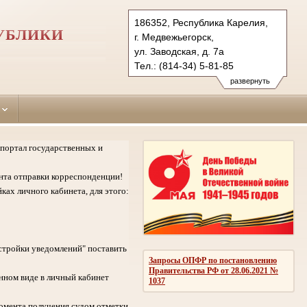
186352, Республика Карелия,
УБЛИКИ
г. Медвежьегорск,
ул. Заводская, д. 7а
Тел.: (814-34) 5-81-85
medvezhegorsky.kar@sudrf.ru
развернуть
портал государственных и
нта отправки корреспонденции!
ках личного кабинета, для этого:
стройки уведомлений" поставить
Запросы ОПФР по постановлению
Правительства РФ от 28.06.2021 №
нном виде в личный кабинет
1037
омента получения судом отметки