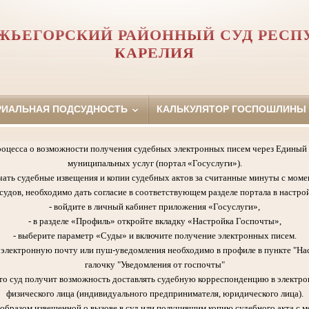
ЖЬЕГОРСКИЙ РАЙОННЫЙ СУД РЕСП
КАРЕЛИЯ
РИАЛЬНАЯ ПОДСУДНОСТЬ
КАЛЬКУЛЯТОР ГОСПОШЛИНЫ
роцесса о возможности получения судебных электронных писем через Единый 
муниципальных услуг (портал «Госуслуги»).
чать судебные извещения и копии судебных актов за считанные минуты с моме
удов, необходимо дать согласие в соответствующем разделе портала в настрой
- войдите в личный кабинет приложения «Госуслуги»,
- в разделе «Профиль» откройте вкладку «Настройка Госпочты»,
- выберите параметр «Суды» и включите получение электронных писем.
а электронную почту или пуш-уведомления необходимо в профиле в пункте "На
галочку "Уведомления от госпочты"
 что суд получит возможность доставлять судебную корреспонденцию в электро
физического лица (индивидуального предпринимателя, юридического лица).
образом извещенной о вызове в суд или получившим копию судебного акта с м