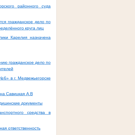
орского районного суда
тся гражданское дело по
еделённого круга лиц
лики Карелия назначена
нию гражданское дело по
ителей
№6» в г. Медвежьегорске
на Савицкая А.В
едицинские документы
нспортного средства в
ная ответственность