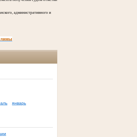
нского, административного и
шлины
аль
январь
ции