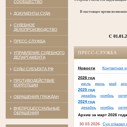
СООБЩЕСТВО
В настоящее время возможно
ДОКУМЕНТЫ СУДА
СУДЕБНОЕ
ДЕЛОПРОИЗВОДСТВО
C 01.01.
ПРЕСС-СЛУЖБА
ПРЕСС-СЛУЖБА
УПРАВЛЕНИЕ СУДЕБНОГО
ДЕПАРТАМЕНТА
Новости
Контактная 
СУДЫ СУБЪЕКТА РФ
2026 год
ПРОТИВОДЕЙСТВИЕ
июль
июнь
май
ап
КОРРУПЦИИ
2025 год
декабрь
ноябрь
октя
ОБРАЩЕНИЯ ГРАЖДАН
2024 год
декабрь
ноябрь
октя
ВНЕПРОЦЕССУАЛЬНЫЕ
ОБРАЩЕНИЯ
Архив за март 2026 год
30.03.2026
Суд отказал