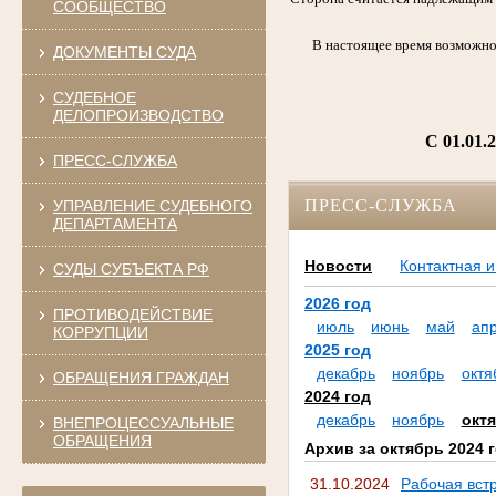
СООБЩЕСТВО
В настоящее время возможно
ДОКУМЕНТЫ СУДА
СУДЕБНОЕ
ДЕЛОПРОИЗВОДСТВО
C 01.01.
ПРЕСС-СЛУЖБА
ПРЕСС-СЛУЖБА
УПРАВЛЕНИЕ СУДЕБНОГО
ДЕПАРТАМЕНТА
Новости
Контактная 
СУДЫ СУБЪЕКТА РФ
2026 год
ПРОТИВОДЕЙСТВИЕ
июль
июнь
май
ап
КОРРУПЦИИ
2025 год
декабрь
ноябрь
октя
ОБРАЩЕНИЯ ГРАЖДАН
2024 год
декабрь
ноябрь
окт
ВНЕПРОЦЕССУАЛЬНЫЕ
ОБРАЩЕНИЯ
Архив за октябрь 2024 
31.10.2024
Рабочая вст