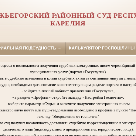
ЖЬЕГОРСКИЙ РАЙОННЫЙ СУД РЕСП
КАРЕЛИЯ
РИАЛЬНАЯ ПОДСУДНОСТЬ
КАЛЬКУЛЯТОР ГОСПОШЛИНЫ
роцесса о возможности получения судебных электронных писем через Единый 
муниципальных услуг (портал «Госуслуги»).
чать судебные извещения и копии судебных актов за считанные минуты с моме
удов, необходимо дать согласие в соответствующем разделе портала в настрой
- войдите в личный кабинет приложения «Госуслуги»,
- в разделе «Профиль» откройте вкладку «Настройка Госпочты»,
- выберите параметр «Суды» и включите получение электронных писем.
а электронную почту или пуш-уведомления необходимо в профиле в пункте "На
галочку "Уведомления от госпочты"
 что суд получит возможность доставлять судебную корреспонденцию в электро
физического лица (индивидуального предпринимателя, юридического лица).
образом извещенной о вызове в суд или получившим копию судебного акта с м