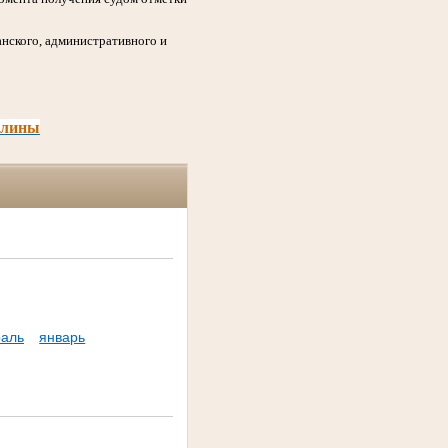
нского, административного и
шлины
аль
январь