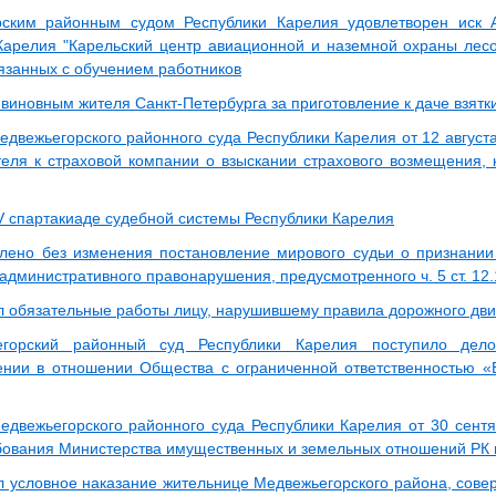
рским районным судом Республики Карелия удовлетворен иск 
Карелия "Карельский центр авиационной и наземной охраны лесов
вязанных с обучением работников
виновным жителя Санкт-Петербурга за приготовление к даче взятк
двежьегорского районного суда Республики Карелия от 12 августа
теля к страховой компании о взыскании страхового возмещения,
IV спартакиаде судебной системы Республики Карелия
лено без изменения постановление мирового судьи о признани
административного правонарушения, предусмотренного ч. 5 ст. 12
л обязательные работы лицу, нарушившему правила дорожного дв
горский районный суд Республики Карелия поступило дел
нии в отношении Общества с ограниченной ответственностью «Ев
двежьегорского районного суда Республики Карелия от 30 сент
бования Министерства имущественных и земельных отношений РК
л условное наказание жительнице Медвежьегорского района, сов