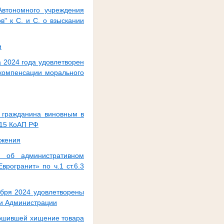
Автономного учреждения
" к С. и С. о взыскании
и
 2024 года удовлетворен
 компенсации морального
и гражданина виновным в
.15 КоАП РФ
ижения
о об административном
рогранит» по ч.1 ст.6.3
ября 2024 удовлетворены
 и Администрации
ершившей хищение товара