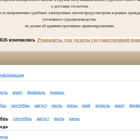
о доставке госпочты.
сть направления судебных электронных писем предусмотрена в рамках гражда
уголовного судопроизводства,
по делам об административных правонарушениях.
2026 изменились
Реквизиты для уплаты государственной по
информация
рель
март
февраль
январь
брь
сентябрь
август
июль
июнь
май
апрель
март
февр
ябрь
сентябрь
август
июль
июнь
года
реча