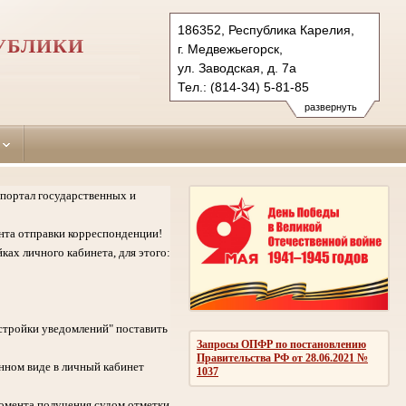
186352, Республика Карелия,
УБЛИКИ
г. Медвежьегорск,
ул. Заводская, д. 7а
Тел.: (814-34) 5-81-85
medvezhegorsky.kar@sudrf.ru
развернуть
портал государственных и
нта отправки корреспонденции!
ках личного кабинета, для этого:
стройки уведомлений" поставить
Запросы ОПФР по постановлению
Правительства РФ от 28.06.2021 №
нном виде в личный кабинет
1037
омента получения судом отметки