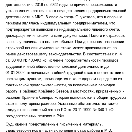
деятельности с 2019 по 2022 годы по причине невозможности
установления фактического осуществления предпринимательской
деятельности в МКС. В свою очередь С. указала, что в спорные
периоды являлась индивидуальным предпринимателем, что
подтверждается выпиской из индивидуального лицевого счета,
декларациями и чеками, иными документами. Налоги и страховые
взносы уплачивала в полном объеме. При досрочном назначении
страховой пенсии исчисление стажа может производиться по
ранее действовавшему законодательству. В соответствии с п. 4
ст. 30 ФЗ № 400-ФЗ исчисление продолжительности периодов
трудовой и иной общественно полезной деятельности до
01.01.2002, включаемых в общий трудовой стаж в соответствии с
настоящим пунктом, производится в календарном порядке по их
фактической продолжительности, за исключением периодов
работы в районах Крайнего Севера и местностях, приравненных к
районам Крайнего Севера, которые включаются в общий трудовой
стаж в полуторном размере. Указанные обстоятельства также
следуют из положений закона РФ от 20.11.1990 № 340-1 «О
государственных пенсиях в РФ».
Суд, оценив представленные письменные материалы,
удовлетворил иск в части включения в стаж работы в МКС