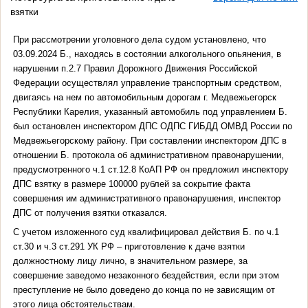
взятки
При рассмотрении уголовного дела судом установлено, что
03.09.2024 Б., находясь в состоянии алкогольного опьянения, в
нарушении п.2.7 Правил Дорожного Движения Российской
Федерации осуществлял управление транспортным средством,
двигаясь на нем по автомобильным дорогам г. Медвежьегорск
Республики Карелия, указанный автомобиль под управлением Б.
был остановлен инспектором ДПС ОДПС ГИБДД ОМВД России по
Медвежьегорскому району. При составлении инспектором ДПС в
отношении Б. протокола об административном правонарушении,
предусмотренного ч.1 ст.12.8 КоАП РФ он предложил инспектору
ДПС взятку в размере 100000 рублей за сокрытие факта
совершения им административного правонарушения, инспектор
ДПС от получения взятки отказался.
С учетом изложенного суд квалифицировал действия Б. по ч.1
ст.30 и ч.3 ст.291 УК РФ – приготовление к даче взятки
должностному лицу лично, в значительном размере, за
совершение заведомо незаконного бездействия, если при этом
преступление не было доведено до конца по не зависящим от
этого лица обстоятельствам.