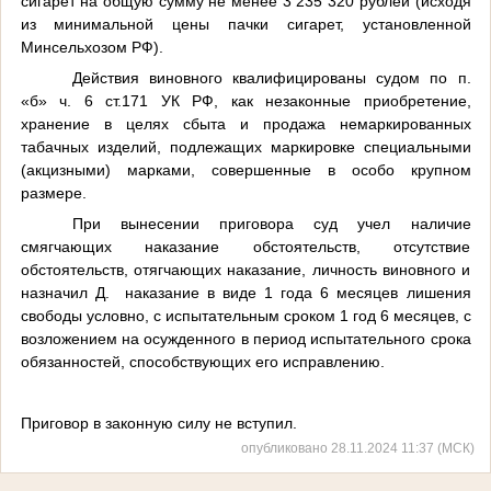
сигарет на общую сумму не менее 3 235 320 рублей (исходя
из минимальной цены пачки сигарет, установленной
Минсельхозом РФ).
Действия виновного квалифицированы судом по п.
«б» ч. 6 ст.171 УК РФ, как незаконные приобретение,
хранение в целях сбыта и продажа немаркированных
табачных изделий, подлежащих маркировке специальными
(акцизными) марками, совершенные в особо крупном
размере.
При вынесении приговора суд учел наличие
смягчающих наказание обстоятельств, отсутствие
обстоятельств, отягчающих наказание, личность виновного и
назначил Д. наказание в виде 1 года 6 месяцев лишения
свободы условно, с испытательным сроком 1 год 6 месяцев, с
возложением на осужденного в период испытательного срока
обязанностей, способствующих его исправлению.
Приговор в законную силу не вступил.
опубликовано 28.11.2024 11:37 (МСК)