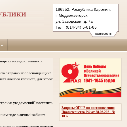
186352, Республика Карелия,
УБЛИКИ
г. Медвежьегорск,
ул. Заводская, д. 7а
Тел.: (814-34) 5-81-85
medvezhegorsky.kar@sudrf.ru
развернуть
портал государственных и
нта отправки корреспонденции!
ках личного кабинета, для этого:
стройки уведомлений" поставить
Запросы ОПФР по постановлению
Правительства РФ от 28.06.2021 №
нном виде в личный кабинет
1037
омента получения судом отметки