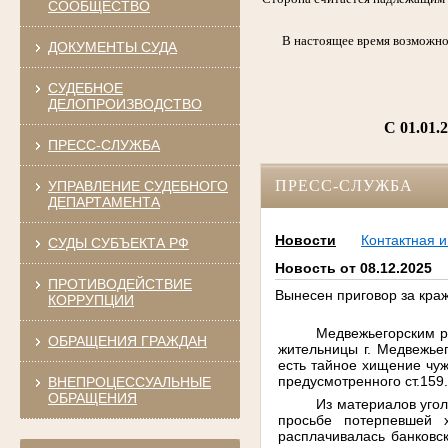
СООБЩЕСТВО
В настоящее время возможно
ДОКУМЕНТЫ СУДА
СУДЕБНОЕ
ДЕЛОПРОИЗВОДСТВО
C 01.01.
ПРЕСС-СЛУЖБА
ПРЕСС-СЛУЖБА
УПРАВЛЕНИЕ СУДЕБНОГО
ДЕПАРТАМЕНТА
Новости
Контактная 
СУДЫ СУБЪЕКТА РФ
Новость от 08.12.2025
ПРОТИВОДЕЙСТВИЕ
Вынесен приговор за краж
КОРРУПЦИИ
Медвежьегорским р
ОБРАЩЕНИЯ ГРАЖДАН
жительницы г. Медвежьег
есть тайное хищение чуж
предусмотренного ст.159
ВНЕПРОЦЕССУАЛЬНЫЕ
ОБРАЩЕНИЯ
Из материалов угол
просьбе потерпевшей х
расплачивалась банковс