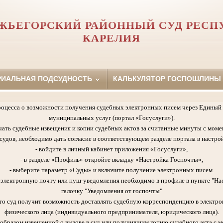
ЖЬЕГОРСКИЙ РАЙОННЫЙ СУД РЕСП
КАРЕЛИЯ
РИАЛЬНАЯ ПОДСУДНОСТЬ
КАЛЬКУЛЯТОР ГОСПОШЛИНЫ
роцесса о возможности получения судебных электронных писем через Единый 
муниципальных услуг (портал «Госуслуги»).
чать судебные извещения и копии судебных актов за считанные минуты с моме
удов, необходимо дать согласие в соответствующем разделе портала в настрой
- войдите в личный кабинет приложения «Госуслуги»,
- в разделе «Профиль» откройте вкладку «Настройка Госпочты»,
- выберите параметр «Суды» и включите получение электронных писем.
а электронную почту или пуш-уведомления необходимо в профиле в пункте "На
галочку "Уведомления от госпочты"
 что суд получит возможность доставлять судебную корреспонденцию в электро
физического лица (индивидуального предпринимателя, юридического лица).
образом извещенной о вызове в суд или получившим копию судебного акта с м