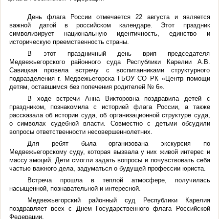
День флага России отмечается 22 августа и является
важной датой в российском календаре. Этот праздник
символизирует национальную идентичность, единство и
историческую преемственность страны.
В этот праздничный день врип председателя
Медвежьегорского районного суда Республики Карелии А.В.
Савицкая провела встречу с воспитанниками структурного
подразделения г. Медвежьегорска ГБОУ СО РК «Центр помощи
детям, оставшимся без попечения родителей № 6».
В ходе встречи Анна Викторовна поздравила детей с
праздником, познакомила с историей флага России, а также
рассказала об истории суда, об организационной структуре суда,
о символах судебной власти. Совместно с детьми обсудили
вопросы ответственности несовершеннолетних.
Для ребят была организована экскурсия по
Медвежьегорскому суду, которая вызвала у них живой интерес и
массу эмоций. Дети смогли задать вопросы и почувствовать себя
частью важного дела, задуматься о будущей профессии юриста.
Встреча прошла в теплой атмосфере, получилась
насыщенной, познавательной и интересной.
Медвежьегорский районный суд Республики Карелия
поздравляет всех с Днем Государственного флага Российской
Федерации.