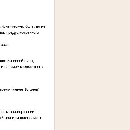
х физическую боль, но не
ния, предусмотренного
грозы.
ние им своей вины,
 и наличие малолетнего
ремя (менее 10 дней)
овным в совершении
отбыванием наказания в