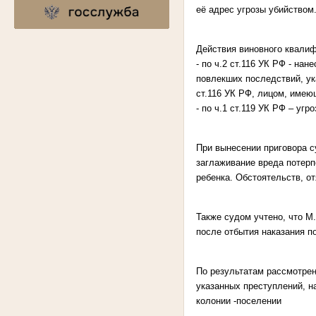
её адрес угрозы убийством
Действия виновного квали
- по ч.2 ст.116 УК РФ - н
повлекших последствий, ук
ст.116 УК РФ, лицом, имею
- по ч.1 ст.119 УК РФ – уг
При вынесении приговора с
заглаживание вреда потерп
ребенка. Обстоятельств, о
Также судом учтено, что 
после отбытия наказания п
По результатам рассмотре
указанных преступлений, н
колонии -поселении