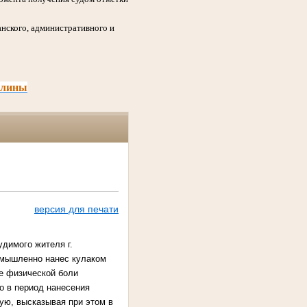
нского, административного и
шлины
версия для печати
димого жителя г.
 умышленно нанес кулаком
ие физической боли
го в период нанесения
ую, высказывая при этом в