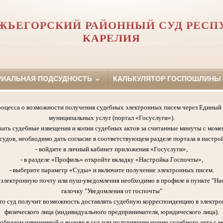
ЖЬЕГОРСКИЙ РАЙОННЫЙ СУД РЕСП
КАРЕЛИЯ
РИАЛЬНАЯ ПОДСУДНОСТЬ
КАЛЬКУЛЯТОР ГОСПОШЛИНЫ
роцесса о возможности получения судебных электронных писем через Единый 
муниципальных услуг (портал «Госуслуги»).
чать судебные извещения и копии судебных актов за считанные минуты с моме
удов, необходимо дать согласие в соответствующем разделе портала в настрой
- войдите в личный кабинет приложения «Госуслуги»,
- в разделе «Профиль» откройте вкладку «Настройка Госпочты»,
- выберите параметр «Суды» и включите получение электронных писем.
а электронную почту или пуш-уведомления необходимо в профиле в пункте "На
галочку "Уведомления от госпочты"
 что суд получит возможность доставлять судебную корреспонденцию в электро
физического лица (индивидуального предпринимателя, юридического лица).
образом извещенной о вызове в суд или получившим копию судебного акта с м