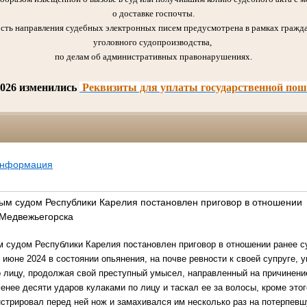
о доставке госпочты.
сть направления судебных электронных писем предусмотрена в рамках гражда
уголовного судопроизводства,
по делам об административных правонарушениях.
2026 изменились
Реквизиты для уплаты государственной по
информация
м судом Республики Карелия постановлен приговор в отношении
 Медвежьегорска
судом Республики Карелия постановлен приговор в отношении ранее су
 июне 2024 в состоянии опьянения, на почве ревности к своей супруге,
о лицу, продолжая свой преступный умысел, направленный на причинен
енее десяти ударов кулаками по лицу и таскал ее за волосы, кроме это
стрировал перед ней нож и замахивался им несколько раз на потерпевш