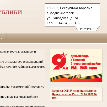
186352, Республика Карелия,
УБЛИКИ
г. Медвежьегорск,
ул. Заводская, д. 7а
Тел.: (814-34) 5-81-85
medvezhegorsky.kar@sudrf.ru
развернуть
портал государственных и
нта отправки корреспонденции!
ках личного кабинета, для этого:
стройки уведомлений" поставить
Запросы ОПФР по постановлению
Правительства РФ от 28.06.2021 №
нном виде в личный кабинет
1037
омента получения судом отметки