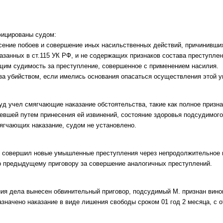
.
фицированы судом:
анесение побоев и совершение иных насильственных действий, причинивши
азанных в ст.115 УК РФ, и не содержащих признаков состава преступле
щим судимость за преступление, совершенное с применением насилия.
роза убийством, если имелись основания опасаться осуществления этой у
уд учел смягчающие наказание обстоятельства, такие как полное призна
евшей путем принесения ей извинений, состояние здоровья подсудимого
тягчающих наказание, судом не установлено.
М. совершил новые умышленные преступления через непродолжительное в
о предыдущему приговору за совершение аналогичных преступлений.
ния дела вынесен обвинительный приговор, подсудимый М. признан вин
азначено наказание в виде лишения свободы сроком 01 год 2 месяца, с 