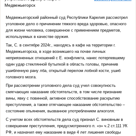
Медвежьегорск
Медвежьегорский районный суд Республики Карелия рассмотрел
уголовное дело о причинении тяжкого вреда здоровью, опасного
для жизни человека, совершенное с применением предметов,
используемых в качестве оружия.
Так, С. в сентябре 2024г., находясь в кафе на территории г.
Медвежьегорска, в ходе возникшего на почве личных
неприязненных отношений с Е. конфликта, нанес потерпевшему
один удар стеклянной бутылкой в область головы, причинив
ушибленную рану лба, открытый перелом лобной кости, ушиб
головного мозга.
При рассмотрении уголовного дела суд учел совокупность
смягчающих наказание обстоятельств, в том числе признание
вины, явку с повинной, активное способствование раскрытию
преступления, а также отягчающее наказание обстоятельство –
состояние опьянения, вызванное употреблением алкоголя.
С учетом всех обстоятельств дела суд признал С. виновным в
совершении преступления, предусмотренного п. «з» ч.2 ст.111 УК
РФ, и назначил ему наказание в виде 4 лет лишения свободы